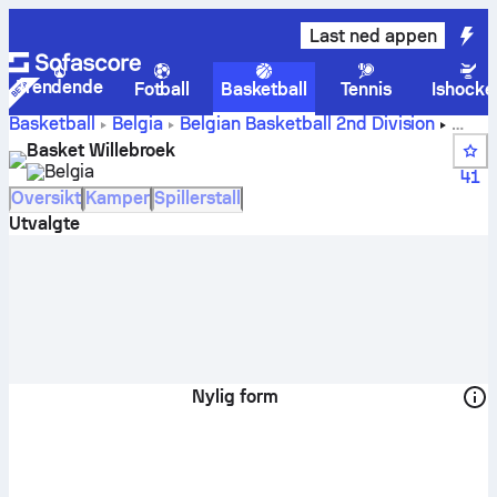
Last ned appen
Trendende
Fotball
Basketball
Tennis
Ishocke
Basketball
Belgia
Belgian Basketball 2nd Division
Basket Willebroek Poengstillinger, plasseringer, timeplan
Basket Willebroek
og spillere
Belgia
41
Oversikt
Kamper
Spillerstall
Utvalgte
Nylig form