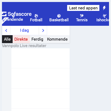
Last ned appen
Trendende
Fotball
Basketball
Tennis
Ishocke
I dag
Alle
Direkte
Ferdig
Kommende
Vannpolo
Live resultater