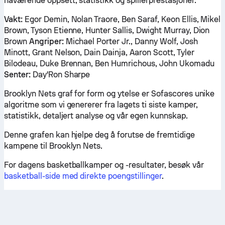
nåværende oppsett, statistikk og spillerprestasjoner.
Vakt:
Egor Demin, Nolan Traore, Ben Saraf, Keon Ellis, Mikel
Brown, Tyson Etienne, Hunter Sallis, Dwight Murray, Dion
Brown
Angriper:
Michael Porter Jr., Danny Wolf, Josh
Minott, Grant Nelson, Dain Dainja, Aaron Scott, Tyler
Bilodeau, Duke Brennan, Ben Humrichous, John Ukomadu
Senter:
Day'Ron Sharpe
Brooklyn Nets graf for form og ytelse er Sofascores unike
algoritme som vi genererer fra lagets ti siste kamper,
statistikk, detaljert analyse og vår egen kunnskap.
Denne grafen kan hjelpe deg å forutse de fremtidige
kampene til Brooklyn Nets.
For dagens basketballkamper og -resultater, besøk vår
basketball-side med direkte poengstillinger
.