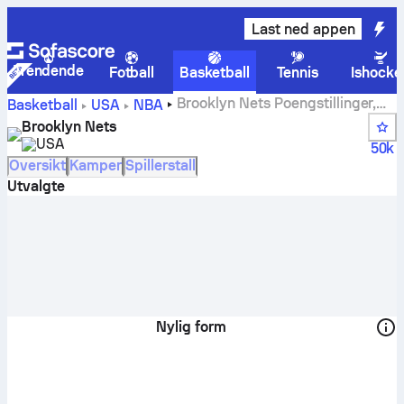
Last ned appen
Trendende
Fotball
Basketball
Tennis
Ishocke
Brooklyn Nets Poengstillinger,
Basketball
USA
NBA
plasseringer, timeplan og spillere
Brooklyn Nets
USA
50k
Oversikt
Kamper
Spillerstall
Utvalgte
Nylig form