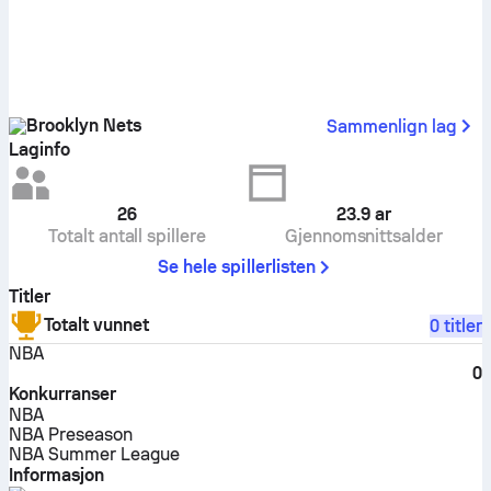
Brooklyn Nets
Sammenlign lag
Laginfo
26
23.9
ar
Totalt antall spillere
Gjennomsnittsalder
Se hele spillerlisten
Titler
Totalt vunnet
0 titler
NBA
0
Konkurranser
NBA
NBA Preseason
NBA Summer League
Informasjon