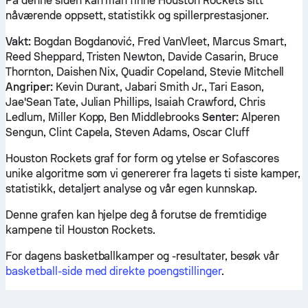
På denne siden kan man finne Houston Rockets sitt
nåværende oppsett, statistikk og spillerprestasjoner.
Vakt:
Bogdan Bogdanović, Fred VanVleet, Marcus Smart,
Reed Sheppard, Tristen Newton, Davide Casarin, Bruce
Thornton, Daishen Nix, Quadir Copeland, Stevie Mitchell
Angriper:
Kevin Durant, Jabari Smith Jr., Tari Eason,
Jae'Sean Tate, Julian Phillips, Isaiah Crawford, Chris
Ledlum, Miller Kopp, Ben Middlebrooks
Senter:
Alperen
Sengun, Clint Capela, Steven Adams, Oscar Cluff
Houston Rockets graf for form og ytelse er Sofascores
unike algoritme som vi genererer fra lagets ti siste kamper,
statistikk, detaljert analyse og vår egen kunnskap.
Denne grafen kan hjelpe deg å forutse de fremtidige
kampene til Houston Rockets.
For dagens basketballkamper og -resultater, besøk vår
basketball-side med direkte poengstillinger
.