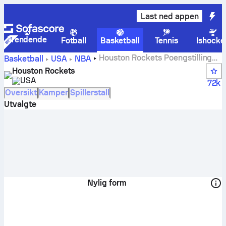
Last ned appen
Trendende
Fotball
Basketball
Tennis
Ishocke
Houston Rockets Poengstillinger,
Basketball
USA
NBA
plasseringer, timeplan og spillere
Houston Rockets
USA
72k
Oversikt
Kamper
Spillerstall
Utvalgte
Nylig form