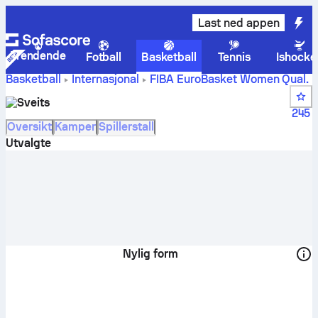
Last ned appen
Trendende
Fotball
Basketball
Tennis
Ishocke
Basketball
Internasjonal
FIBA EuroBasket Women Qual.
Sveits Poengstillinger, plasseringer, timeplan og spillere
Sveits
245
Oversikt
Kamper
Spillerstall
Utvalgte
Nylig form