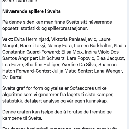
Sveits skal spille.
Nåværende spillere i Sveits
På denne siden kan man finne Sveits sitt nåværende
oppsett, statistikk og spillerprestasjoner.
Vakt:
Evita Herminjard, Viktoria Ranisavljevic, Laure
Margot, Naomi Takyi, Nancy Fora, Loreen Burkhalter, Nadia
Constantin
Guard-Forward:
Elisa Moix, Indira Vilolo Dos
Santos
Angriper:
Lin Schwarz, Lara Popovic, Elea Jacquot,
Lea Favre, Sharline Hulliger, Yverline Da Silva, Shannon
Hatch
Forward-Center:
Julija Matic
Senter:
Lana Wenger,
Evi Bartel
Sveits graf for form og ytelse er Sofascores unike
algoritme som vi genererer fra lagets ti siste kamper,
statistikk, detaljert analyse og vår egen kunnskap.
Denne grafen kan hjelpe deg å forutse de fremtidige
kampene til Sveits.