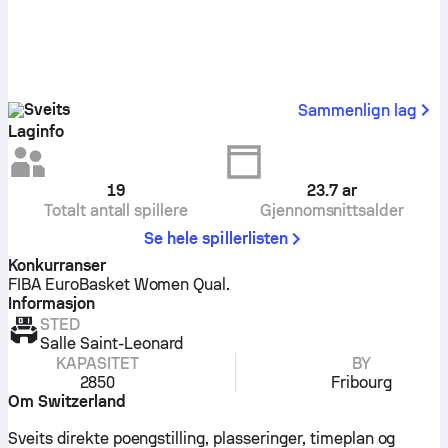
Sveits
Sammenlign lag
Laginfo
19
23.7
ar
Totalt antall spillere
Gjennomsnittsalder
Se hele spillerlisten
Konkurranser
FIBA EuroBasket Women Qual.
Informasjon
STED
Salle Saint-Leonard
KAPASITET
BY
2850
Fribourg
Om Switzerland
Sveits direkte poengstilling, plasseringer, timeplan og