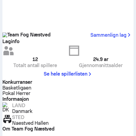
Team Fog Næstved
Sammenlign lag
Laginfo
12
24.9
ar
Totalt antall spillere
Gjennomsnittsalder
Se hele spillerlisten
Konkurranser
Basketligaen
Pokal Herrer
Informasjon
LAND
Danmark
STED
Naestved Hallen
Om Team Fog Næstved