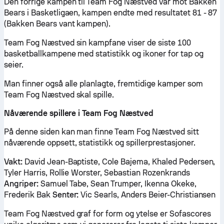
Den forrige kampen til Team Fog Næstved var mot Bakken
Bears i Basketligaen, kampen endte med resultatet 81 - 87
(Bakken Bears vant kampen).
Team Fog Næstved sin kampfane viser de siste 100
basketballkampene med statistikk og ikoner for tap og
seier.
Man finner også alle planlagte, fremtidige kamper som
Team Fog Næstved skal spille.
Nåværende spillere i Team Fog Næstved
På denne siden kan man finne Team Fog Næstved sitt
nåværende oppsett, statistikk og spillerprestasjoner.
Vakt:
David Jean-Baptiste, Cole Bajema, Khaled Pedersen,
Tyler Harris, Rollie Worster, Sebastian Rozenkrands
Angriper:
Samuel Tabe, Sean Trumper, Ikenna Okeke,
Frederik Bak
Senter:
Vic Searls, Anders Beier-Christiansen
Team Fog Næstved graf for form og ytelse er Sofascores