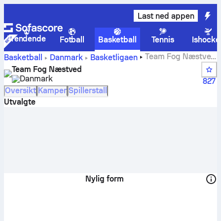
Last ned appen
Trendende
Fotball
Basketball
Tennis
Ishocke
Team Fog Næstved
Basketball
Danmark
Basketligaen
Poengstillinger, plasseringer, timeplan og spillere
Team Fog Næstved
Danmark
827
Oversikt
Kamper
Spillerstall
Utvalgte
Nylig form