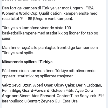
Den forrige kampen til Türkiye var mot Ungarn i FIBA
Women's World Cup, Qualification, kampen endte med
resultatet 74 - 89 (Ungarn vant kampen).
Türkiye sin kampfane viser de siste 100
basketballkampene med statistikk og ikoner for tap og
seier.
Man finner også alle planlagte, fremtidige kamper som
Türkiye skal spille.
Nåværende spillere i Türkiye
På denne siden kan man finne Türkiye sitt nåværende
oppsett, statistikk og spillerprestasjoner.
Vakt:
Sevgi Uzun, Alperi Onar, Olcay Çakır, Derin Erdogan,
Pelin Bilgiç
Guard-Forward:
Goksen Fitik, Ayse Cora
Angriper:
Sinem Atas
Forward-Center:
Tilbe Senyurek, Elif
Istanbulluoglu
Senter:
Zeynep Gul, Esra Ural