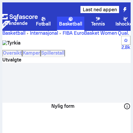
Last ned appen
Trendende
Fotball
Basketball
Tennis
Ishocke
Basketball
Internasjonal
FIBA EuroBasket Women Qual.
Türkiye Poengstillinger, plasseringer, timeplan og
Tyrkia
spillere
2.8k
Oversikt
Kamper
Spillerstall
Utvalgte
Nylig form