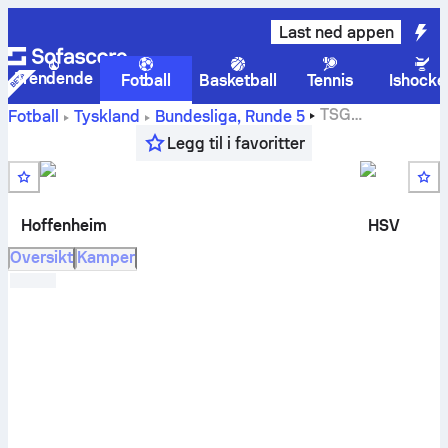
Last ned appen
Trendende
Fotball
Basketball
Tennis
Ishocke
TSG
Fotball
Tyskland
Bundesliga
,
Runde 5
Hoffenheim
-
Hamburger SV
live resultat, H2H resultater,
Legg til i favoritter
tabell and spådommer
Hoffenheim
HSV
Oversikt
Kamper