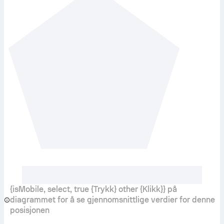
{isMobile, select, true {Trykk} other {Klikk}} på
diagrammet for å se gjennomsnittlige verdier for denne
posisjonen