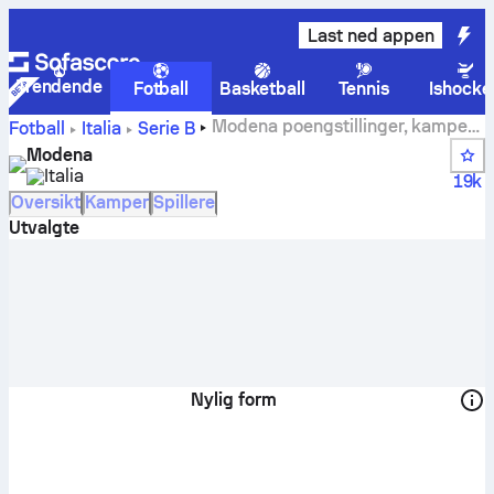
Last ned appen
Trendende
Fotball
Basketball
Tennis
Ishocke
Modena poengstillinger, kamper,
Fotball
Italia
Serie B
plasseringer og spillerstatistikk
Modena
Italia
19k
Oversikt
Kamper
Spillere
Utvalgte
Nylig form