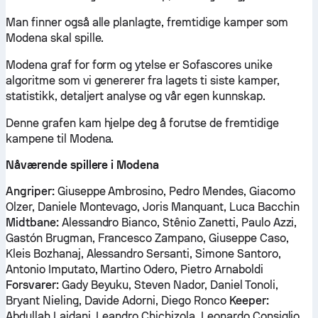
Man finner også alle planlagte, fremtidige kamper som
Modena skal spille.
Modena graf for form og ytelse er Sofascores unike
algoritme som vi genererer fra lagets ti siste kamper,
statistikk, detaljert analyse og vår egen kunnskap.
Denne grafen kam hjelpe deg å forutse de fremtidige
kampene til Modena.
Nåværende spillere i Modena
Angriper:
Giuseppe Ambrosino, Pedro Mendes, Giacomo
Olzer, Daniele Montevago, Joris Manquant, Luca Bacchin
Midtbane:
Alessandro Bianco, Stênio Zanetti, Paulo Azzi,
Gastón Brugman, Francesco Zampano, Giuseppe Caso,
Kleis Bozhanaj, Alessandro Sersanti, Simone Santoro,
Antonio Imputato, Martino Odero, Pietro Arnaboldi
Forsvarer:
Gady Beyuku, Steven Nador, Daniel Tonoli,
Bryant Nieling, Davide Adorni, Diego Ronco
Keeper:
Abdullah Laidani, Leandro Chichizola, Leonardo Consiglio