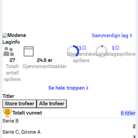
Modena
Sammenlign lag
Laginfo
11
1
Utenlandske
Landslagsspillere
27
24.6
ar
spillere
Totalt
Gjennomsnittsalder
antall
spillere
Se hele troppen
Titler
Store trofeer
Alle trofeer
Totalt vunnet
8 titler
Serie B
2
Serie C, Girone A
3