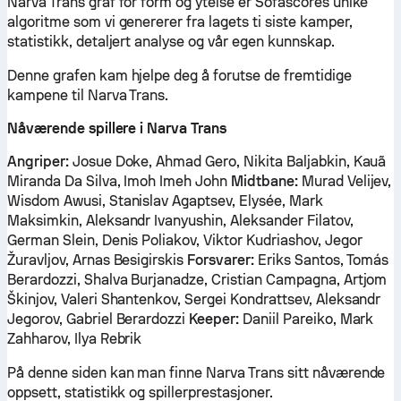
Narva Trans graf for form og ytelse er Sofascores unike
algoritme som vi genererer fra lagets ti siste kamper,
statistikk, detaljert analyse og vår egen kunnskap.
Denne grafen kam hjelpe deg å forutse de fremtidige
kampene til Narva Trans.
Nåværende spillere i Narva Trans
Angriper:
Josue Doke, Ahmad Gero, Nikita Baljabkin, Kauã
Miranda Da Silva, Imoh Imeh John
Midtbane:
Murad Velijev,
Wisdom Awusi, Stanislav Agaptsev, Elysée, Mark
Maksimkin, Aleksandr Ivanyushin, Aleksander Filatov,
German Slein, Denis Poliakov, Viktor Kudriashov, Jegor
Žuravljov, Arnas Besigirskis
Forsvarer:
Eriks Santos, Tomás
Berardozzi, Shalva Burjanadze, Cristian Campagna, Artjom
Škinjov, Valeri Shantenkov, Sergei Kondrattsev, Aleksandr
Jegorov, Gabriel Berardozzi
Keeper:
Daniil Pareiko, Mark
Zahharov, Ilya Rebrik
På denne siden kan man finne Narva Trans sitt nåværende
oppsett, statistikk og spillerprestasjoner.