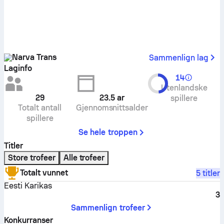
Narva Trans
Sammenlign lag
Laginfo
14
Utenlandske
29
23.5
ar
spillere
Totalt antall
Gjennomsnittsalder
spillere
Se hele troppen
Titler
Store trofeer
Alle trofeer
Totalt vunnet
5 titler
Eesti Karikas
3
Sammenlign trofeer
Konkurranser