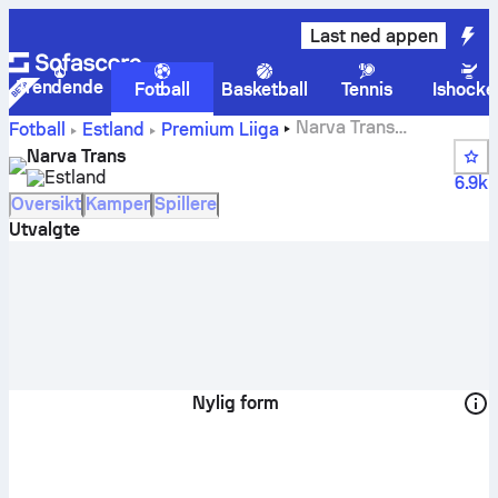
Last ned appen
Trendende
Fotball
Basketball
Tennis
Ishocke
Narva Trans
Fotball
Estland
Premium Liiga
poengstillinger, kamper, plasseringer og spillerstatistikk
Narva Trans
Estland
6.9k
Oversikt
Kamper
Spillere
Utvalgte
Nylig form