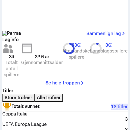
Parma
Sammenlign lag
Laginfo
23
3
Utenlandske
Landslagsspillere
34
22.6
ar
spillere
Totalt
Gjennomsnittsalder
antall
spillere
Se hele troppen
Titler
Store trofeer
Alle trofeer
Totalt vunnet
12 titler
Coppa Italia
3
UEFA Europa League
2