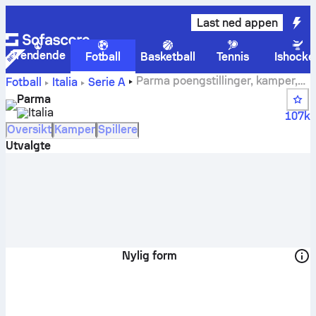
Last ned appen
Trendende
Fotball
Basketball
Tennis
Ishocke
Parma poengstillinger, kamper,
Fotball
Italia
Serie A
plasseringer og spillerstatistikk
Parma
Italia
107k
Oversikt
Kamper
Spillere
Utvalgte
Nylig form