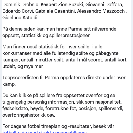
Dominik Drobnic
Keeper:
Zion Suzuki, Giovanni Daffara,
Edoardo Corvi, Gabriele Casentini, Alessandro Mazzocchi,
Gianluca Astaldi
På denne siden kan man finne Parma sitt nåværende
oppsett, statistikk og spillerprestasjoner.
Man finner også statistikk for hver spiller i alle
konkurranser med alle fullstendig spilte og påbegynte
kamper, antall minutter spilt, antall mål scoret, antall kort
utdelt, og mye mer.
Toppscorerlisten til Parma oppdateres direkte under hver
kamp.
Du kan klikke på spillere fra oppsettet ovenfor og se
tilgjengelig personlig informasjon, slik som nasjonalitet,
fødselsdato, høyde, foretrukne fot, posisjon, spillerverdi,
overføringshistorikk osv.
For dagens fotballtimeplan og -resultater, besøk vår
fotball-side med direkte poengstillinger
.