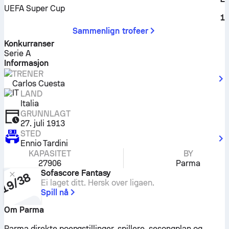
UEFA Super Cup
1
Sammenlign trofeer
Konkurranser
Serie A
Informasjon
TRENER
Carlos Cuesta
LAND
Italia
GRUNNLAGT
27. juli 1913
STED
Ennio Tardini
KAPASITET
BY
27906
Parma
Sofascore Fantasy
Ei laget ditt. Hersk over ligaen.
Spill nå
Om Parma
Parma direkte poengstillinger, spillere, sesongplan og