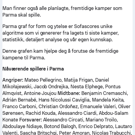
Man finner også alle planlagte, fremtidige kamper som
Parma skal spille.
Parma graf for form og ytelse er Sofascores unike
algoritme som vi genererer fra lagets ti siste kamper,
statistikk, detaljert analyse og vår egen kunnskap.
Denne grafen kam hjelpe deg å forutse de fremtidige
kampene til Parma.
Nåværende spillere i Parma
Angriper:
Mateo Pellegrino, Matija Frigan, Daniel
Mikołajewski, Jacob Ondrejka, Nesta Elphege, Pontus
Almqvist, Antoine Joujou
Midtbane:
Benjamin Cremaschi,
Adrián Bernabé, Hans Nicolussi Caviglia, Mandela Keita,
Franco Carboni, Christian Ordoñez, Emanuele Valeri, Oliver
Sørensen, Rachid Kouda, Alessandro Ciardi, Abdou-Salam
Konate
Forsvarer:
Alessandro Circati, Mariano Troilo,
Abdoulaye Ndiaye, Botond Balogh, Enrico Delprato, Lautaro
Valenti, Sascha Britschgi, Peter Amoran, Nicolas Trabucchi,