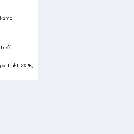
r kamp.
 treff
å 4. okt. 2026,