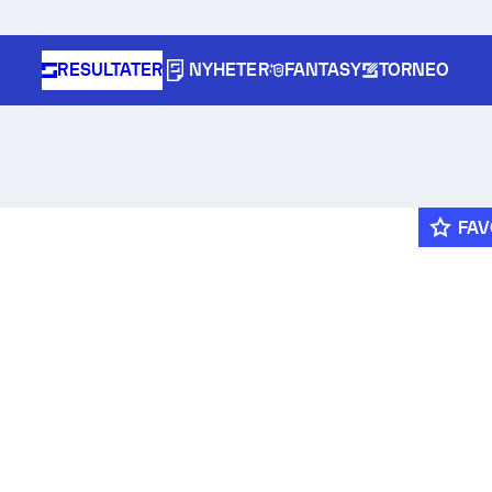
RESULTATER
NYHETER
FANTASY
TORNEO
FAV