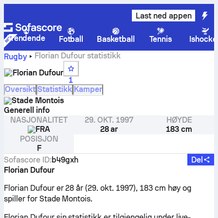
Last ned appen
Trendende
Fotball
Basketball
Tennis
Ishocke
Florian Dufour statistikk
Rugby
Florian Dufour
1
Oversikt
Statistikk
Kamper
Stade Montois
Generell info
NASJONALITET
29. OKT. 1997
HØYDE
FRA
28 ar
183 cm
POSISJON
F
Sofascore ID
:
b49gxh
Del
Florian Dufour
Florian Dufour er 28 år (29. okt. 1997), 183 cm høy og
spiller for Stade Montois.
Florian Dufour sin statistikk er tilgjengelig under live-