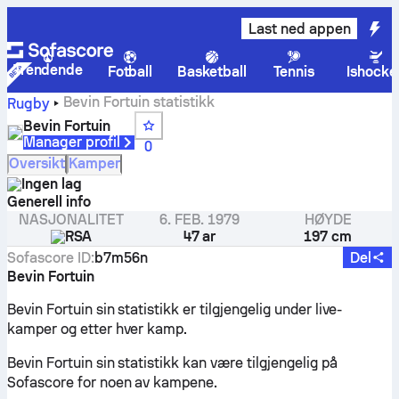
Last ned appen
Trendende
Fotball
Basketball
Tennis
Ishocke
Bevin Fortuin statistikk
Rugby
Bevin Fortuin
Manager profil
0
Oversikt
Kamper
Ingen lag
Generell info
NASJONALITET
6. FEB. 1979
HØYDE
RSA
47 ar
197 cm
Sofascore ID
:
b7m56n
Del
Bevin Fortuin
Bevin Fortuin sin statistikk er tilgjengelig under live-
kamper og etter hver kamp.
Bevin Fortuin sin statistikk kan være tilgjengelig på
Sofascore for noen av kampene.