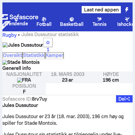
Last ned appen
Trendende
Fotball
Basketball
Tennis
Ishocke
Jules Dussutour statistikk
Rugby
Jules Dussutour
1
Oversikt
Statistikk
Kamper
Stade Montois
Generell info
NASJONALITET
18. MARS 2003
HØYDE
FRA
23 ar
196 cm
POSISJON
F
Sofascore ID
:
8rv7uy
Del
Jules Dussutour
Jules Dussutour er 23 år (18. mar. 2003), 196 cm høy og
spiller for Stade Montois.
Jules Dussutour sin statistikk er tilgjengelig under live-