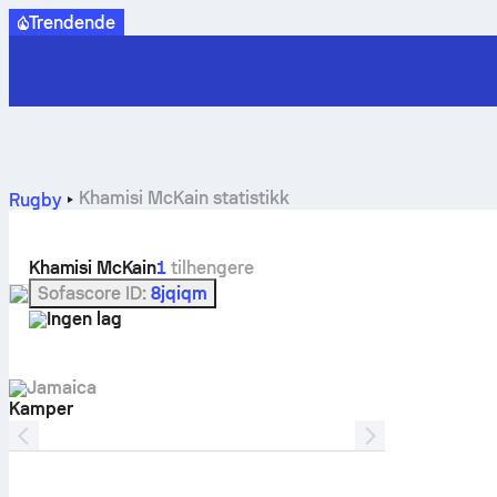
Trendende
Khamisi McKain statistikk
Rugby
Khamisi McKain
1
tilhengere
Sofascore ID
:
8jqiqm
Ingen lag
Jamaica
Kamper