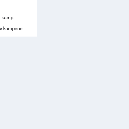
r kamp.
 av kampene.