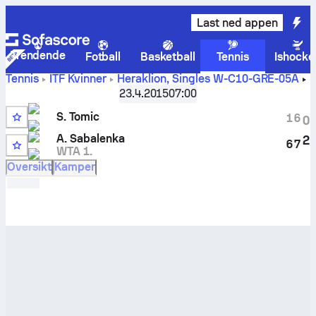
Last ned appen
Trendende
Fotball
Basketball
Tennis
Ishocke
Tennis
ITF Kvinner
Heraklion, Singles W-C10-GRE-05A
Sara Tomic
-
Aryna Sabalenka
livescore og innbyrdes
23.4.2015
07:00
oppgjør
S. Tomic
1
6
0
A. Sabalenka
2
6
7
WTA 1.
Oversikt
Kamper