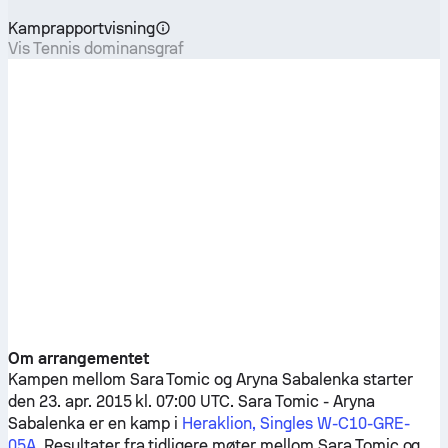
Kamprapportvisning
Vis Tennis dominansgraf
Om arrangementet
Kampen mellom
Sara Tomic
og
Aryna Sabalenka
starter
den 23. apr. 2015 kl. 07:00 UTC.
Sara Tomic
-
Aryna
Sabalenka
er en kamp i
Heraklion, Singles W-C10-GRE-
05A
. Resultater fra tidligere møter mellom
Sara Tomic
og