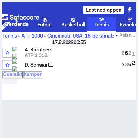
Last ned appen
Trendende
Fotball
Basketball
Tennis
Ishocke
Aslan
Tennis
ATP
1000
Cincinnati, USA
,
16-delsfinale
Karatsev
-
Diego Schwartzman
livescore og innbyrdes
17.8.2022
00:55
oppgjør
A. Karatsev
6
6
2
1
ATP 1 318.
2
7
3
6
D. Schwartzman
Oversikt
Kamper