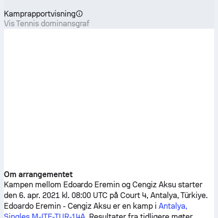
Kamprapportvisning
Vis Tennis dominansgraf
Om arrangementet
Kampen mellom
Edoardo Eremin
og
Cengiz Aksu
starter
den 6. apr. 2021 kl. 08:00 UTC på Court 4, Antalya, Türkiye.
Edoardo Eremin
-
Cengiz Aksu
er en kamp i
Antalya,
Singles M-ITF-TUR-14A
. Resultater fra tidligere møter