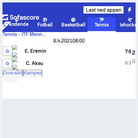
Last ned appen
Trendende
Fotball
Basketball
Tennis
Ishocke
Tennis
ITF Menn
Antalya, Singles M-ITF-TUR-14A
,
16-delsfinale
6.4.2021
08:00
Edoardo Eremin
-
Cengiz Aksu
livescore og innbyrdes
E. Eremin
oppgjør
7
6
2
0
6
3
C. Aksu
WC
Oversikt
Kamper