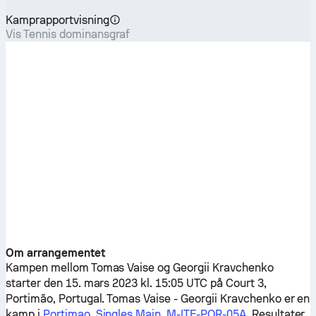
Kamprapportvisning
Vis Tennis dominansgraf
Om arrangementet
Kampen mellom
Tomas Vaise
og
Georgii Kravchenko
starter den 15. mars 2023 kl. 15:05 UTC på Court 3,
Portimão, Portugal.
Tomas Vaise
-
Georgii Kravchenko
er en
kamp i
Portimao, Singles Main, M-ITF-POR-05A
. Resultater