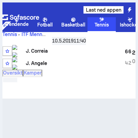
Last ned appen
Trendende
Fotball
Basketball
Tennis
Ishocke
Tennis
ITF Menn
Las Palmas De Gran Canaria, Singles M-ITF-ESP-08A
,
Kvar
10.5.2019
11:40
Jordan Correia
-
Jaimee Floyd Angele
livescore og
J. Correia
innbyrdes oppgjør
6
6
2
5
0
4
2
J. Angele
2
Oversikt
Kamper