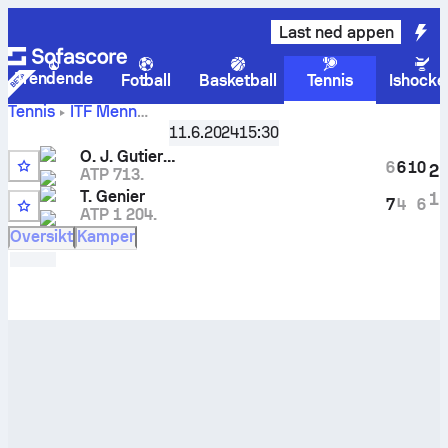
Last ned appen
Trendende
Fotball
Basketball
Tennis
Ishocke
Tennis
ITF Menn
Oscar
Koszalin, Singles Qualifying, M-ITF-POL-02A
11.6.2024
15:30
Jose Gutierrez
-
Tanguy Genier
livescore og innbyrdes
O. J. Gutierrez
6
6
10
2
oppgjør
ATP 713.
T. Genier
1
7
4
6
ATP 1 204.
Oversikt
Kamper