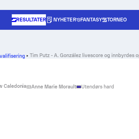
RESULTATER
NYHETER
FANTASY
TORNEO
Tim Putz
-
A. González
livescore og innbyrdes o
valifisering
 Caledonia
Anne Marie Morault
Utendørs hard