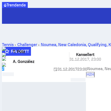
Trendende
Tennis
Challenger
Noumea, New Caledonia, Qualifying
,
K
FAVORITT
T. Pütz
Kansellert
1
31.12.2017
,
23:00
A. González
2
Noumea, New
31.12.2017
23:00
H2H