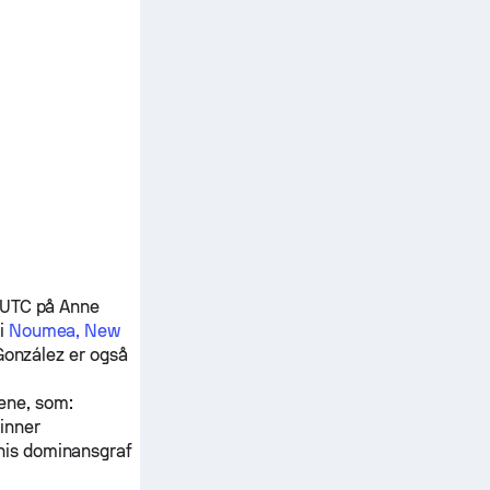
0 UTC på Anne
i
Noumea, New
González
er også
pene, som:
vinner
nnis dominansgraf