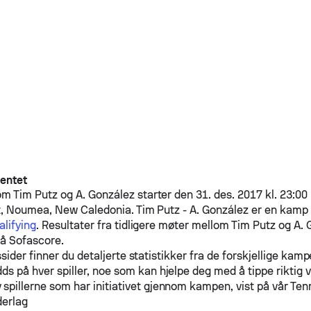
entet
lom
Tim Putz
og
A. González
starter den 31. des. 2017 kl. 23:0
t, Noumea, New Caledonia.
Tim Putz
-
A. González
er en kamp 
alifying
. Resultater fra tidligere møter mellom
Tim Putz
og
A. 
på Sofascore.
sider finner du detaljerte statistikker fra de forskjellige kam
ds på hver spiller, noe som kan hjelpe deg med å tippe riktig 
spillerne som har initiativet gjennom kampen, vist på vår Te
derlag