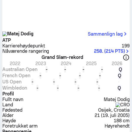
Matej Dodig
Sammenlign lag
ATP
Karrierehøydepunkt
199
Nåværende rangering
258.
(
214
PTS
)
Grand Slam-rekord
2022
2023
2024
2025
2026
Australian Open
-
-
-
-
Q
French Open
-
-
-
-
Q
US Open
-
-
-
-
Wimbledon
-
-
-
-
Q
Profil
Fullt navn
Matej Dodig
Land
CRO
Fødested
Osijek, Croatia
Alder
21
(
19. juli 2005
)
Høyde
188 cm
Foretrukket arm
Høyrehendt
Pengepremie