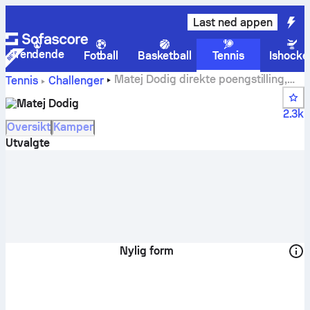
Last ned appen
Trendende
Fotball
Basketball
Tennis
Ishocke
Matej Dodig direkte poengstilling,
Tennis
Challenger
timeplan og resultater
Matej Dodig
2.3k
Oversikt
Kamper
Utvalgte
Nylig form