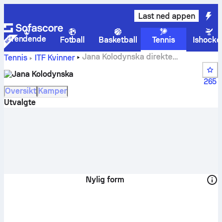
Last ned appen
Trendende
Fotball
Basketball
Tennis
Ishocke
Jana Kolodynska direkte
Tennis
ITF Kvinner
poengstilling, timeplan og resultater
Jana Kolodynska
265
Oversikt
Kamper
Utvalgte
Nylig form