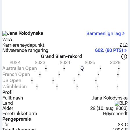
Jana Kolodynska
Sammenlign lag
WTA
Karrierehøydepunkt
212
Nåværende rangering
602.
(
80
PTS
)
Grand Slam-rekord
2022
2023
2024
2025
2026
Australian Open
-
-
Q
-
-
French Open
-
-
-
-
-
US Open
-
-
-
-
Wimbledon
-
-
-
-
-
Profil
Fullt navn
Jana Kolodynska
Land
BLR
Alder
22
(
10. aug. 2003
)
Foretrukket arm
Høyrehendt
Pengepremie
I år
2K €
Totalt i karieren
100K €