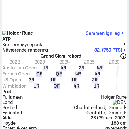
Holger Rune
Sammenlign lag
ATP
Karrierehøydepunkt
4
Nåværende rangering
82.
(
750
PTS
)
Grand Slam-rekord
2022
2023
2024
2025
2026
Australian Open
1R
4R
2R
4R
-
French Open
QF
QF
4R
4R
-
US Open
3R
1R
1R
2R
Wimbledon
1R
QF
4R
1R
-
Profil
Fullt navn
Holger Rune
Land
DEN
Bosted
Charlottenlund, Denmark
Fødested
Gentofte, Denmark
Alder
23
(
29. apr. 2003
)
Høyde
188 cm
Foretrukket arm
Høyrehendt