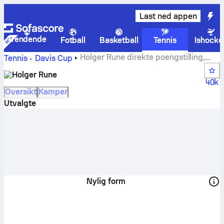
Last ned appen
Trendende
Fotball
Basketball
Tennis
Ishocke
Holger Rune direkte poengstilling,
Tennis
Davis Cup
timeplan og resultater
Holger Rune
40k
Oversikt
Kamper
Utvalgte
Nylig form