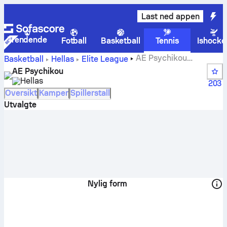
Last ned appen
Trendende
Fotball
Basketball
Tennis
Ishocke
AE Psychikou
Basketball
Hellas
Elite League
Poengstillinger, plasseringer, timeplan og spillere
AE Psychikou
Hellas
203
Oversikt
Kamper
Spillerstall
Utvalgte
Nylig form