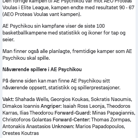
Den forrige kampen til AE Psychikou var mot AEO Proteas
Voulas i Elite League, kampen endte med resultatet 90 - 67
(AEO Proteas Voulas vant kampen).
AE Psychikou sin kampfane viser de siste 100
basketballkampene med statistikk og ikoner for tap og
seier.
Man finner også alle planlagte, fremtidige kamper som AE
Psychikou skal spille.
Nåværende spillere i AE Psychikou
På denne siden kan man finne AE Psychikou sitt
nåværende oppsett, statistikk og spillerprestasjoner.
Vakt:
Shahada Wells, Georgios Koukas, Sokratis Naoumis,
Dimakos Ioannis
Angriper:
Isaiah Ross Leonja, Theodoros
Karras, Ilias Theodorou
Forward-Guard:
Minas Papagiannis,
Christoforos Golantas
Forward-Center:
Thomas Zormpas,
Antonakis Anastasios
Unknown:
Marios Papadopoulos,
Orestes Koutras