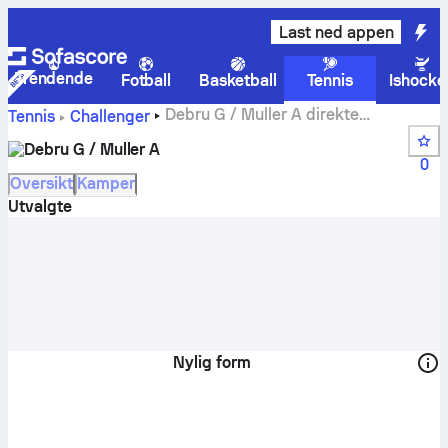
Last ned appen
Trendende
Fotball
Basketball
Tennis
Ishocke
Debru G / Muller A direkte
Tennis
Challenger
poengstilling, timeplan og resultater
Debru G / Muller A
0
Oversikt
Kamper
Utvalgte
Nylig form