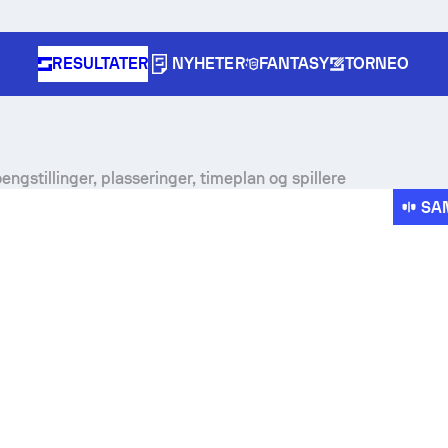
RESULTATER
NYHETER
FANTASY
TORNEO
engstillinger, plasseringer, timeplan og spillere
SA
pe