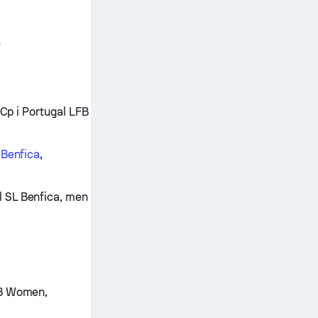
e
 Cp i Portugal LFB
 Benfica
,
l SL Benfica, men
FB Women,