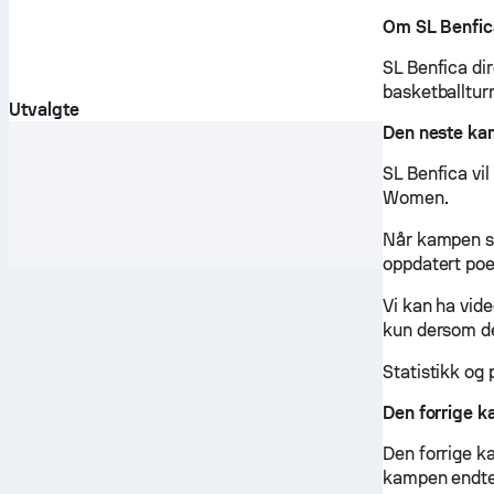
Om SL Benfic
SL Benfica dir
basketballturn
Utvalgte
Den neste kam
SL Benfica vil
Women.
Når kampen st
oppdatert poe
Vi kan ha vid
kun dersom de
Statistikk og
Den forrige k
Den forrige k
kampen endte 