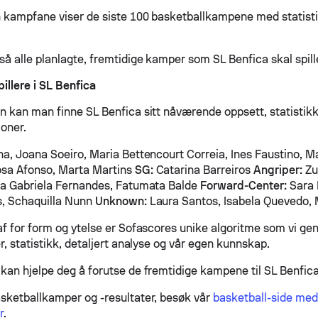
n kampfane viser de siste 100 basketballkampene med statisti
så alle planlagte, fremtidige kamper som SL Benfica skal spill
llere i SL Benfica
n kan man finne SL Benfica sitt nåværende oppsett, statistik
joner.
na, Joana Soeiro, Maria Bettencourt Correia, Ines Faustino, 
osa Afonso, Marta Martins
SG:
Catarina Barreiros
Angriper:
Zu
ia Gabriela Fernandes, Fatumata Balde
Forward-Center:
Sara 
s, Schaquilla Nunn
Unknown:
Laura Santos, Isabela Quevedo,
af for form og ytelse er Sofascores unike algoritme som vi gen
r, statistikk, detaljert analyse og vår egen kunnskap.
kan hjelpe deg å forutse de fremtidige kampene til SL Benfica
sketballkamper og -resultater, besøk vår
basketball-side med
r
.