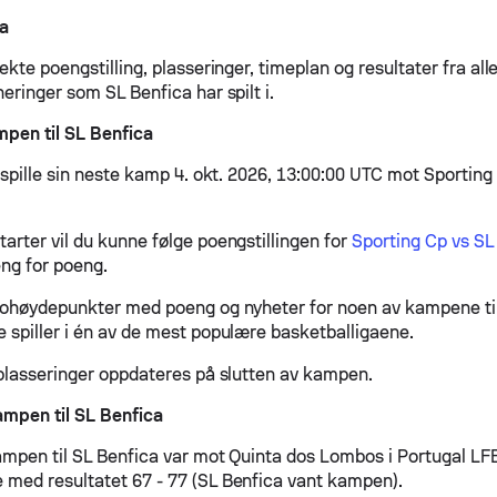
a
ekte poengstilling, plasseringer, timeplan og resultater fra all
eringer som SL Benfica har spilt i.
pen til SL Benfica
 spille sin neste kamp 4. okt. 2026, 13:00:00 UTC mot Sporting
arter vil du kunne følge poengstillingen for
Sporting Cp vs SL
ng for poeng.
eohøydepunkter med poeng og nyheter for noen av kampene ti
 spiller i én av de mest populære basketballigaene.
 plasseringer oppdateres på slutten av kampen.
ampen til SL Benfica
ampen til SL Benfica var mot Quinta dos Lombos i Portugal L
med resultatet 67 - 77 (SL Benfica vant kampen).