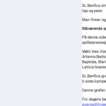
SL Benfica si
tap og seier.
Man finner og
Nåværende spi
På denne side
spillerprestas
Vakt:
Ines Via
Artemis Barb
Baptista, Mar
Leticia Soare
SL Benfica gr
ti siste kampe
Denne grafen 
For dagens ba
poengstillinge