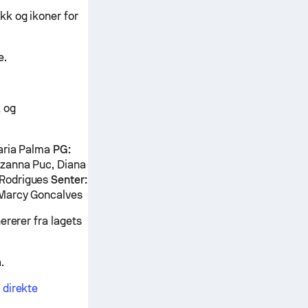
kk og ikoner for
e.
k og
Maria Palma
PG:
zanna Puc, Diana
Rodrigues
Senter:
 Marcy Goncalves
ererer fra lagets
.
 direkte