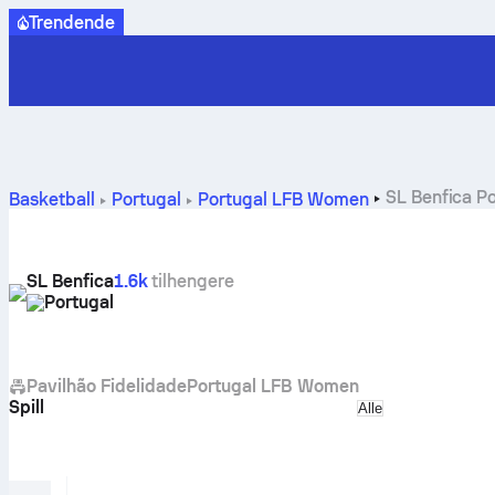
Trendende
SL Benfica Po
Basketball
Portugal
Portugal LFB Women
SL Benfica
1.6k
tilhengere
Portugal
Pavilhão Fidelidade
Portugal LFB Women
Spill
Select match ty
Alle