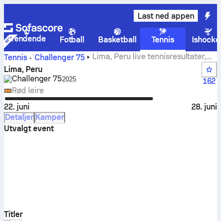
Last ned appen
Trendende
Fotball
Basketball
Tennis
Ishocke
Lima, Peru live tennisresultater,
Tennis
Challenger
75
grupperesultater og kamper
Lima, Peru
Challenger
75
Select season in unique tournament header
2025
162
Rød leire
22. juni
28. juni
Detaljer
Kamper
Utvalgt event
Titler