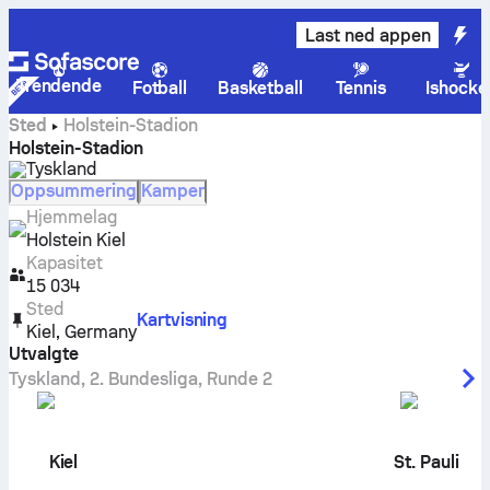
Last ned appen
Trendende
Fotball
Basketball
Tennis
Ishocke
Sted
Holstein-Stadion
Holstein-Stadion
Tyskland
Oppsummering
Kamper
Hjemmelag
Holstein Kiel
Kapasitet
15 034
Sted
Kartvisning
Kiel
,
Germany
Utvalgte
Tyskland
,
2. Bundesliga
,
Runde 2
Kiel
St. Pauli