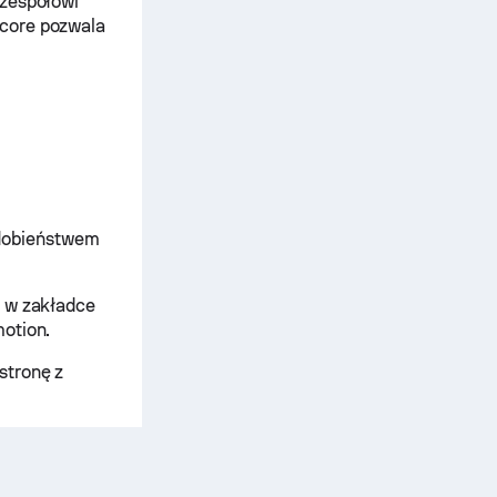
 zespołowi
score pozwala
odobieństwem
ć w zakładce
motion.
stronę z