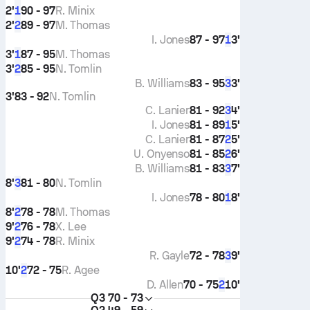
2'
90 - 97
R. Minix
1
2'
89 - 97
M. Thomas
2
I. Jones
87 - 97
3'
1
3'
87 - 95
M. Thomas
1
3'
85 - 95
N. Tomlin
2
B. Williams
83 - 95
3'
3
3'
83 - 92
N. Tomlin
C. Lanier
81 - 92
4'
3
I. Jones
81 - 89
5'
1
C. Lanier
81 - 87
5'
2
U. Onyenso
81 - 85
6'
2
B. Williams
81 - 83
7'
3
8'
81 - 80
N. Tomlin
3
I. Jones
78 - 80
8'
1
8'
78 - 78
M. Thomas
2
9'
76 - 78
X. Lee
2
9'
74 - 78
R. Minix
2
R. Gayle
72 - 78
9'
3
10'
72 - 75
R. Agee
2
D. Allen
70 - 75
10'
2
Q3
70 - 73