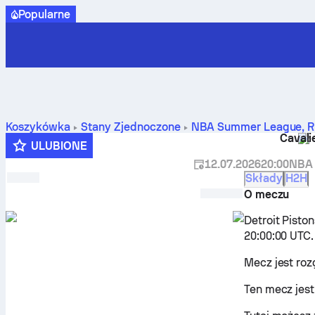
Popularne
Koszykówka
Stany Zjednoczone
NBA Summer League
,
R
Cavali
bilans spotkań, terminarz, przewidywania i statystyki
ULUBIONE
12.07.2026
20:00
NBA
Składy
H2H
O meczu
Detroit Pisto
20:00:00 UTC.
Mecz jest ro
Ten mecz jes