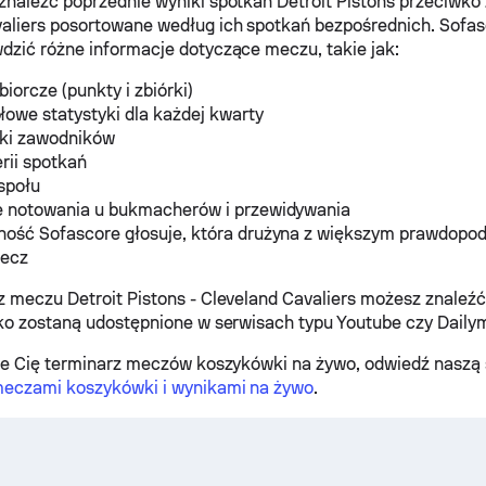
znaleźć poprzednie wyniki spotkań Detroit Pistons przeciwko
aliers posortowane według ich spotkań bezpośrednich. Sofa
dzić różne informacje dotyczące meczu, takie jak:
biorcze (punkty i zbiórki)
owe statystyki dla każdej kwarty
yki zawodników
erii spotkań
społu
e notowania u bukmacherów i przewidywania
ność Sofascore głosuje, która drużyna z większym prawdop
mecz
z meczu Detroit Pistons - Cleveland Cavaliers możesz znaleź
lko zostaną udostępnione w serwisach typu Youtube czy Daily
uje Cię terminarz meczów koszykówki na żywo, odwiedź naszą 
 meczami koszykówki i wynikami na żywo
.