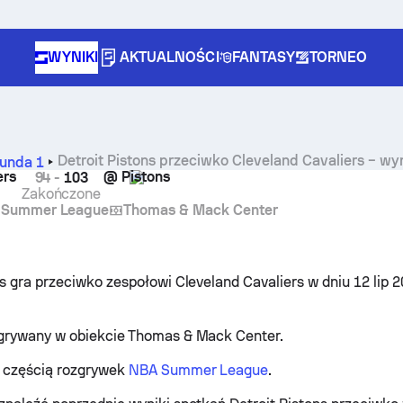
WYNIKI
AKTUALNOŚCI
FANTASY
TORNEO
Detroit Pistons przeciwko Cleveland Cavaliers – wy
unda 1
ers
@
Pistons
94
-
103
Zakończone
 Summer League
Thomas & Mack Center
ns gra przeciwko zespołowi Cleveland Cavaliers w dniu 12 lip 2
zgrywany w obiekcie Thomas & Mack Center.
t częścią rozgrywek
NBA Summer League
.