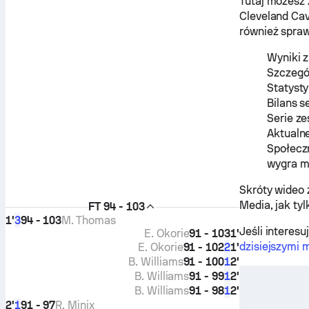
Tutaj możesz 
Cleveland Cav
również spraw
Wyniki z
Szczegół
Statyst
Bilans s
Serie ze
Aktualn
Społecz
wygra 
Skróty wideo 
Media, jak ty
FT
94 - 103
1'
94 - 103
M. Thomas
3
Jeśli interes
E. Okorie
91 - 103
1'
dzisiejszymi
E. Okorie
91 - 102
1'
2
B. Williams
91 - 100
2'
1
B. Williams
91 - 99
2'
1
B. Williams
91 - 98
2'
1
2'
91 - 97
R. Minix
1