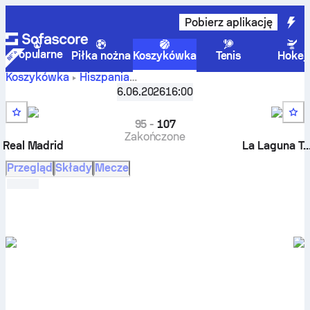
Pobierz aplikację
Popularne
Piłka nożna
Koszykówka
Tenis
Hokej
Koszykówka
Hiszpania
Real Madryt
Liga ACB, Faza pucharowa
6.06.2026
,
Ćwierćfinały
16:00
przeciwko La Laguna Tenerife – wyniki na żywo, bilans
spotkań, terminarz, przewidywania i statystyki
95
-
107
Zakończone
Real Madrid
La Laguna Tener
Przegląd
Składy
Mecze