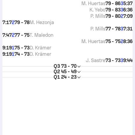
M. Huertas
79 - 86
5:37
3
K. Yebo
79 - 83
6:36
3
P. Mills
79 - 80
7:09
2
7:17
79 - 78
M. Hezonja
2
P. Mills
77 - 78
7:31
3
7:47
77 - 75
T. Maledon
2
M. Huertas
75 - 75
8:36
2
9:19
75 - 73
D. Krämer
1
9:19
74 - 73
D. Krämer
1
J. Sastre
73 - 73
9:44
3
Q3
73 - 70
Q2
45 - 49
Q1
24 - 23