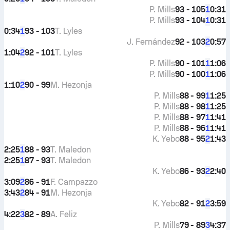
P. Mills
93 - 105
0:31
1
P. Mills
93 - 104
0:31
1
0:34
93 - 103
T. Lyles
1
J. Fernández
92 - 103
0:57
2
1:04
92 - 101
T. Lyles
2
P. Mills
90 - 101
1:06
1
P. Mills
90 - 100
1:06
1
1:10
90 - 99
M. Hezonja
2
P. Mills
88 - 99
1:25
1
P. Mills
88 - 98
1:25
1
P. Mills
88 - 97
1:41
1
P. Mills
88 - 96
1:41
1
K. Yebo
88 - 95
1:43
2
2:25
88 - 93
T. Maledon
1
2:25
87 - 93
T. Maledon
1
K. Yebo
86 - 93
2:40
2
3:09
86 - 91
F. Campazzo
2
3:43
84 - 91
M. Hezonja
2
K. Yebo
82 - 91
3:59
2
4:22
82 - 89
A. Feliz
3
P. Mills
79 - 89
4:37
3