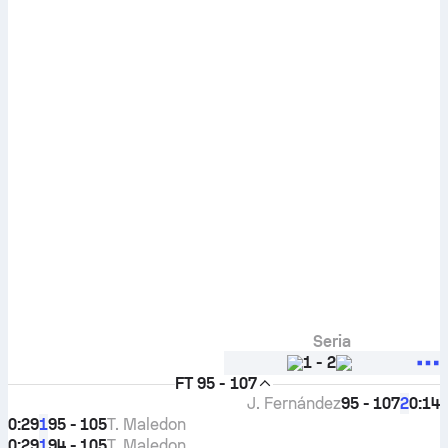
Seria
1
-
2
FT
95 - 107
J. Fernández
95 - 107
0:14
2
0:29
95 - 105
T. Maledon
1
0:29
94 - 105
T. Maledon
1