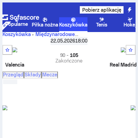
Pobierz aplikację
Popularne
Piłka nożna
Koszykówka
Tenis
Hokej
Koszykówka
Międzynarodowe
Valencia
Euroleague, Faza pucharowa
22.05.2026
,
18:00
Półfinały
Basket przeciwko Real Madryt – wyniki na żywo, bilans
spotkań, terminarz, przewidywania i statystyki
90
-
105
Zakończone
Valencia
Real Madrid
Przegląd
Składy
Mecze