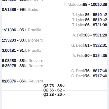
T. Maledon
88 - 100
0:38
1
0:41
88 - 99
B. Badio
2
T. Lyles
86 - 99
0:42
1
T. Lyles
86 - 98
0:42
1
T. Lyles
86 - 97
1:09
2
1:21
86 - 95
J. Pradilla
3
A. Feliz
83 - 95
1:28
2
1:33
83 - 93
J. Montero
2
G. Deck
81 - 93
2:31
2
3:00
81 - 91
J. Pradilla
1
A. Feliz
80 - 91
4:35
3
6:08
80 - 88
N. Reuvers
2
6:39
78 - 88
N. Reuvers
2
G. Deck
76 - 88
7:46
1
G. Deck
76 - 87
7:46
1
8:26
76 - 86
N. Reuvers
3
Q3
73 - 86
Q2
56 - 62
Q1
28 - 26