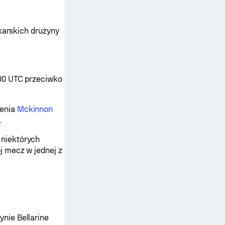
ykarskich drużyny
:00 UTC przeciwko
zenia
Mckinnon
.
 niektórych
j mecz w jednej z
nie Bellarine