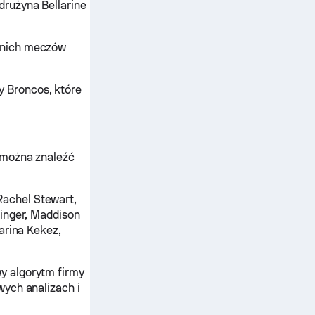
drużyna Bellarine
tnich meczów
 Broncos, które
 można znaleźć
achel Stewart,
linger, Maddison
tarina Kekez,
y algorytm firmy
wych analizach i