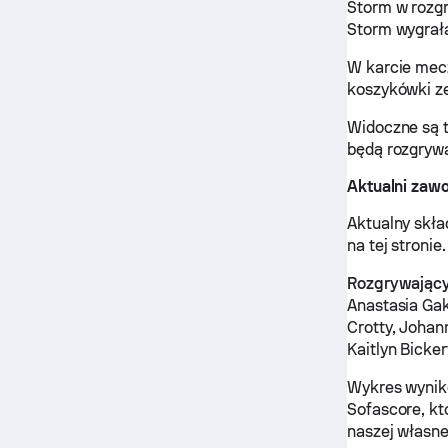
Storm w rozgr
Storm wygrał
W karcie mec
koszykówki ze
Widoczne są 
będą rozgrywa
Aktualni zaw
Aktualny skła
na tej stronie.
Rozgrywający
Anastasia Gak
Crotty, Johan
Kaitlyn Bicke
Wykres wynikó
Sofascore, kt
naszej własne