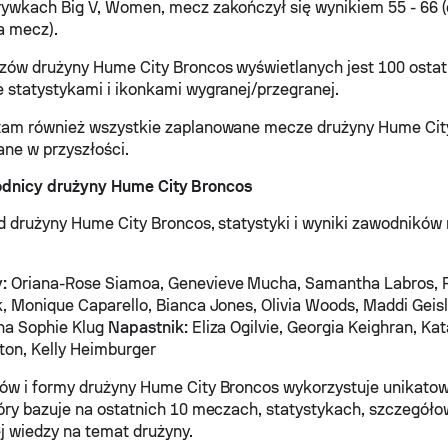
ywkach Big V, Women, mecz zakończył się wynikiem 55 - 66 (
a mecz).
zów drużyny Hume City Broncos wyświetlanych jest 100 osta
 statystykami i ikonkami wygranej/przegranej.
tam również wszystkie zaplanowane mecze drużyny Hume City
ne w przyszłości.
odnicy drużyny Hume City Broncos
d drużyny Hume City Broncos, statystyki i wyniki zawodników
:
Oriana-Rose Siamoa, Genevieve Mucha, Samantha Labros, R
, Monique Caparello, Bianca Jones, Olivia Woods, Maddi Geis
na Sophie Klug
Napastnik:
Eliza Ogilvie, Georgia Keighran, Ka
rton, Kelly Heimburger
w i formy drużyny Hume City Broncos wykorzystuje unikatow
óry bazuje na ostatnich 10 meczach, statystykach, szczegóło
j wiedzy na temat drużyny.