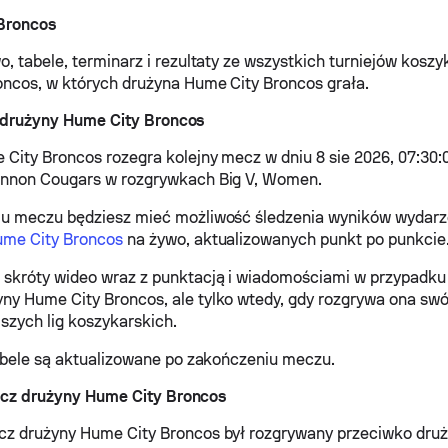
Broncos
o, tabele, terminarz i rezultaty ze wszystkich turniejów kosz
ncos, w których drużyna Hume City Broncos grała.
 drużyny Hume City Broncos
City Broncos rozegra kolejny mecz w dniu 8 sie 2026, 07:30
innon Cougars w rozgrywkach Big V, Women.
iu meczu będziesz mieć możliwość śledzenia wyników wydar
ume City Broncos
na żywo, aktualizowanych punkt po punkcie
skróty wideo wraz z punktacją i wiadomościami w przypadku
y Hume City Broncos, ale tylko wtedy, gdy rozgrywa ona swó
jszych lig koszykarskich.
tabele są aktualizowane po zakończeniu meczu.
cz drużyny Hume City Broncos
z drużyny Hume City Broncos był rozgrywany przeciwko druży