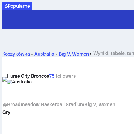
Popularne
Wyniki, tabele, t
Koszykówka
Australia
Big V, Women
Hume City Broncos
75
followers
Australia
Broadmeadow Basketball Stadium
Big V, Women
Gry