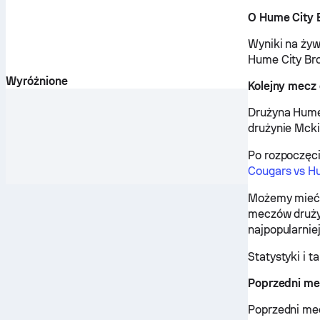
O Hume City 
Wyniki na żyw
Hume City Bro
Wyróżnione
Kolejny mecz
Drużyna Hume 
drużynie Mck
Po rozpoczęc
Cougars vs H
Możemy mieć 
meczów drużyn
najpopularnie
Statystyki i 
Poprzedni me
Poprzedni mec