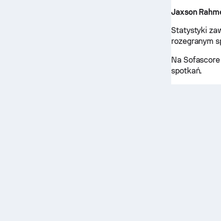
Jaxson Rahm
Statystyki z
rozegranym s
Na Sofascore
spotkań.