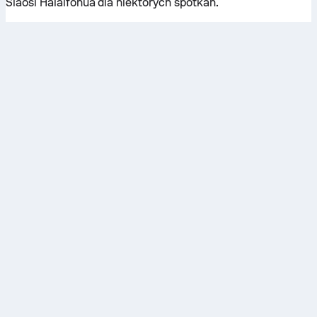
Siaosi Halaifonua dla niektórych spotkań.