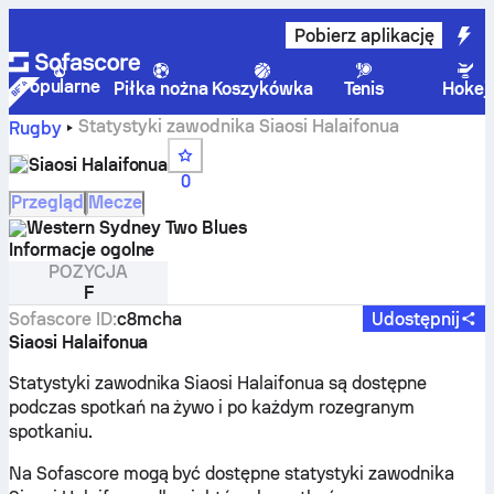
Pobierz aplikację
Popularne
Piłka nożna
Koszykówka
Tenis
Hokej
Statystyki zawodnika Siaosi Halaifonua
Rugby
Siaosi Halaifonua
0
Przegląd
Mecze
Western Sydney Two Blues
Informacje ogolne
POZYCJA
F
Sofascore ID
:
c8mcha
Udostępnij
Siaosi Halaifonua
Statystyki zawodnika Siaosi Halaifonua są dostępne
podczas spotkań na żywo i po każdym rozegranym
spotkaniu.
Na Sofascore mogą być dostępne statystyki zawodnika