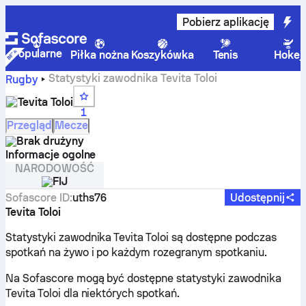
Pobierz aplikację
Popularne
Piłka nożna
Koszykówka
Tenis
Hokej
Statystyki zawodnika Tevita Toloi
Rugby
Tevita Toloi
1
Przegląd
Mecze
Brak drużyny
Informacje ogolne
NARODOWOŚĆ
FIJ
Sofascore ID
:
uths76
Udostępnij
Tevita Toloi
Statystyki zawodnika Tevita Toloi są dostępne podczas
spotkań na żywo i po każdym rozegranym spotkaniu.
Na Sofascore mogą być dostępne statystyki zawodnika
Tevita Toloi dla niektórych spotkań.