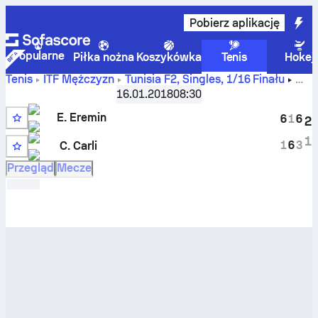
Pobierz aplikację
Popularne
Piłka nożna
Koszykówka
Tenis
Hokej
Tenis
ITF Mężczyzn
Tunisia F2, Singles
,
1/16 Finału
Edoardo Eremin
vs
Cristian Carli
wyniki na żywo i
16.01.2018
08:30
rezultaty H2H
E. Eremin
6
1
6
2
1
1
6
3
C. Carli
7
Przegląd
Mecze