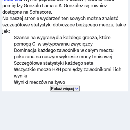
pomiędzy
Gonzalo Lama
a
A. González
są również
dostępne na Sofascore.
Na naszej stronie wydarzeń tenisowych można znaleźć
szczegółowe statystyki dotyczące bieżącego meczu, takie
jak:
Szanse na wygraną dla każdego gracza, które
pomogą Ci w wytypowaniu zwycięzcy
Dominacja każdego zawodnika w całym meczu
pokazana na naszym wykresie mocy tenisowej
Szczegółowe statystyki każdego seta
Wszystkie mecze H2H pomiędzy zawodnikami i ich
wyniki
Wyniki meczów na żywo
Pokaż więcej