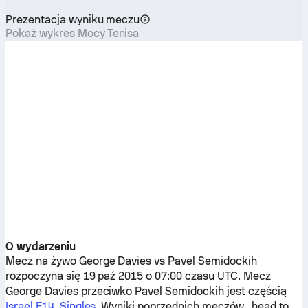
Prezentacja wyniku meczu
Pokaż wykres Mocy Tenisa
O wydarzeniu
Mecz na żywo
George Davies
vs
Pavel Semidockih
rozpoczyna się 19 paź 2015 o 07:00 czasu UTC. Mecz
George Davies
przeciwko
Pavel Semidockih
jest częścią
Israel F14, Singles
. Wyniki poprzednich meczów „head to