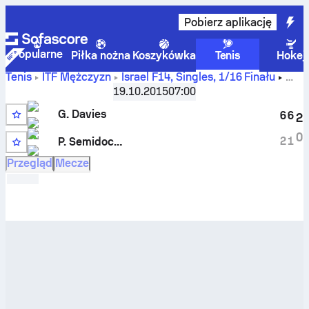
Pobierz aplikację
Popularne
Piłka nożna
Koszykówka
Tenis
Hokej
Tenis
ITF Mężczyzn
Israel F14, Singles
,
1/16 Finału
George Davies
vs
Pavel Semidockih
wyniki na żywo i
19.10.2015
07:00
rezultaty H2H
G. Davies
6
6
2
Q
0
2
1
P. Semidockih
LL
Przegląd
Mecze