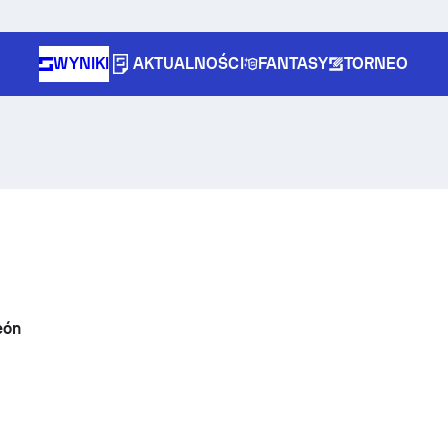
WYNIKI
AKTUALNOŚCI
FANTASY
TORNEO
eón