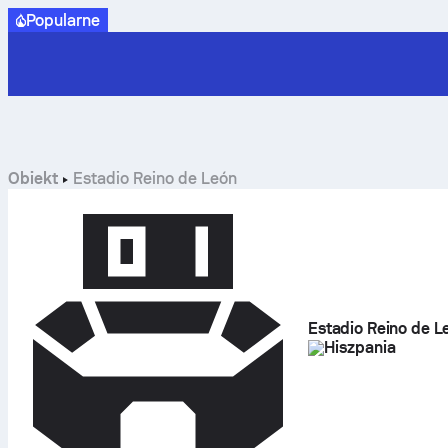
Popularne
Obiekt
Estadio Reino de León
Estadio Reino de L
Hiszpania