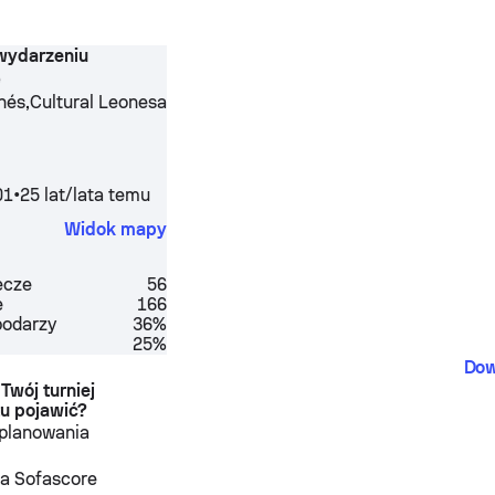
 wydarzeniu
e
,
onés
Cultural Leonesa
01
•
25 lat/lata temu
Widok mapy
ecze
56
e
166
podarzy
36%
25%
Dow
Twój turniej
tu pojawić?
 planowania
a Sofascore