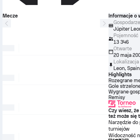
Mecze
Informacje o
Gospodarz
Júpiter Le
Pojemność
13 346
Otwarte
20 maja 20
Lokalizacja
Leon
,
Spain
Highlights
Rozegrane m
Gole strzelon
Wygrane gos
Remisy
Czy wiesz, że 
też może się 
Narzędzie do
turniejów
Widoczność n