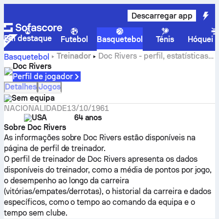
Descarregar app
Em destaque
Futebol
Basquetebol
Ténis
Hóquei n
Treinador
Doc Rivers - perfil, estatísticas e
Basquetebol
historial da carreira
Doc Rivers
Perfil de jogador
Detalhes
Jogos
Sem equipa
NACIONALIDADE
13/10/1961
USA
64 anos
Sobre Doc Rivers
As informações sobre Doc Rivers estão disponíveis na
página de perfil de treinador.
O perfil de treinador de Doc Rivers apresenta os dados
disponíveis do treinador, como a média de pontos por jogo,
o desempenho ao longo da carreira
(vitórias/empates/derrotas), o historial da carreira e dados
específicos, como o tempo ao comando da equipa e o
tempo sem clube.