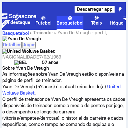
Descarregar app
Em destaque
Futebol
Basquetebol
Ténis
Hóquei n
Treinador
Yvan De Vreugh - perfil,
Basquetebol
estatísticas e historial da carreira
Yvan De Vreugh
Detalhes
Jogos
United Woluwe Basket
NACIONALIDADE
7/02/1969
BEL
57 anos
Sobre Yvan De Vreugh
As informações sobre Yvan De Vreugh estão disponíveis na
página de perfil de treinador.
Yvan De Vreugh (57 anos) é o atual treinador do(a)
United
Woluwe Basket
.
O perfil de treinador de Yvan De Vreugh apresenta os dados
disponíveis do treinador, como a média de pontos por jogo,
o desempenho ao longo da carreira
(vitórias/empates/derrotas), o historial da carreira e dados
específicos, como o tempo ao comando da equipa e o