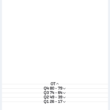
OT
Q4
80 - 79
Q3
74 - 64
Q2
49 - 39
Q1
26 - 17