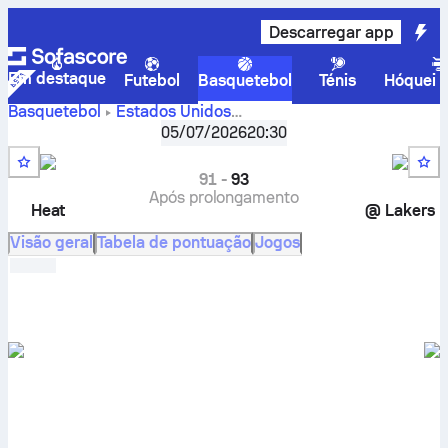
Descarregar app
Em destaque
Futebol
Basquetebol
Ténis
Hóquei n
Basquetebol
Estados Unidos
LA Lakers vs. Miami
NBA Summer League
05/07/2026
,
1.ª jornada
20:30
Heat – resultado em direto, confrontos diretos, calendário,
prognósticos e estatísticas
91
-
93
Após prolongamento
Heat
@
Lakers
Visão geral
Tabela de pontuação
Jogos