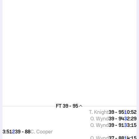
FT
39 - 95
T. Knight
39 - 95
0:52
1
O. Wynd
39 - 94
2:29
3
O. Wynd
39 - 91
3:15
3
3:51
39 - 88
C. Cooper
2
O. Wynd
37 - 88
4:15
1