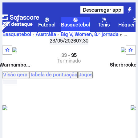
Descarregar app
Em destaque
Futebol
Basquetebol
Ténis
Hóquei n
Basquetebol
Austrália
Big V, Women
,
8.ª jornada
Warnambool Mermaids vs. Sherbrooke – resultado em
23/05/2026
07:30
direto, confrontos diretos, calendário, prognósticos e
estatísticas
39
-
95
Terminado
Warrnambool Mermaids
Sherbrooke
Visão geral
Tabela de pontuação
Jogos