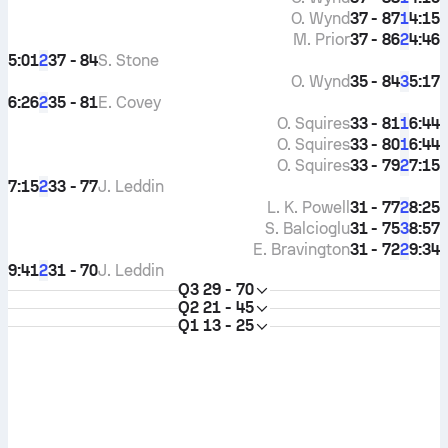
O. Wynd
37 - 87
4:15
1
M. Prior
37 - 86
4:46
2
5:01
37 - 84
S. Stone
2
O. Wynd
35 - 84
5:17
3
6:26
35 - 81
E. Covey
2
O. Squires
33 - 81
6:44
1
O. Squires
33 - 80
6:44
1
O. Squires
33 - 79
7:15
2
7:15
33 - 77
J. Leddin
2
L. K. Powell
31 - 77
8:25
2
S. Balcioglu
31 - 75
8:57
3
E. Bravington
31 - 72
9:34
2
9:41
31 - 70
J. Leddin
2
Q3
29 - 70
Q2
21 - 45
Q1
13 - 25