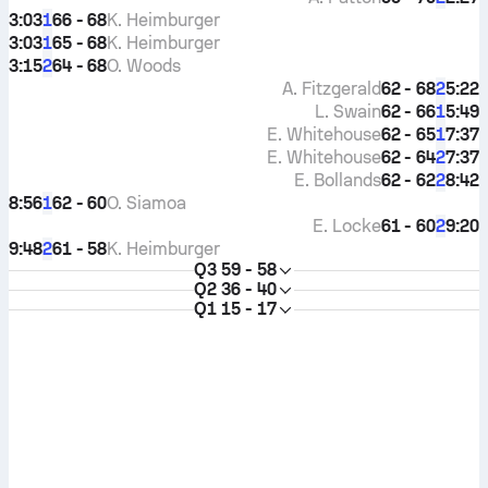
3:03
66 - 68
K. Heimburger
1
3:03
65 - 68
K. Heimburger
1
3:15
64 - 68
O. Woods
2
A. Fitzgerald
62 - 68
5:22
2
L. Swain
62 - 66
5:49
1
E. Whitehouse
62 - 65
7:37
1
E. Whitehouse
62 - 64
7:37
2
E. Bollands
62 - 62
8:42
2
8:56
62 - 60
O. Siamoa
1
E. Locke
61 - 60
9:20
2
9:48
61 - 58
K. Heimburger
2
Q3
59 - 58
Q2
36 - 40
Q1
15 - 17