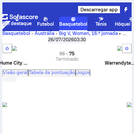
Descarregar app
Em destaque
Futebol
Basquetebol
Ténis
Hóquei n
Basquetebol
Austrália
Big V, Women
,
16.ª jornada
Hume City Broncos vs. Warrandyte Venom – resultado em
26/07/2026
03:30
direto, confrontos diretos, calendário, prognósticos e
estatísticas
66
-
75
Terminado
Hume City Broncos
Warrandyte Ve
Visão geral
Tabela de pontuação
Jogos