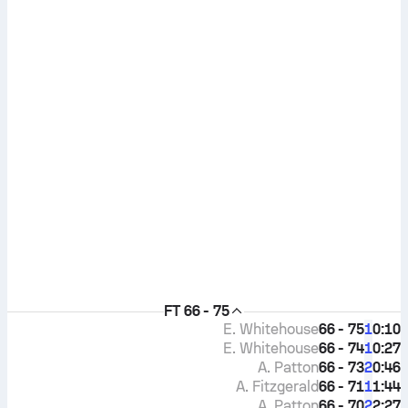
FT
66 - 75
E. Whitehouse
66 - 75
0:10
1
E. Whitehouse
66 - 74
0:27
1
A. Patton
66 - 73
0:46
2
A. Fitzgerald
66 - 71
1:44
1
A. Patton
66 - 70
2:27
2