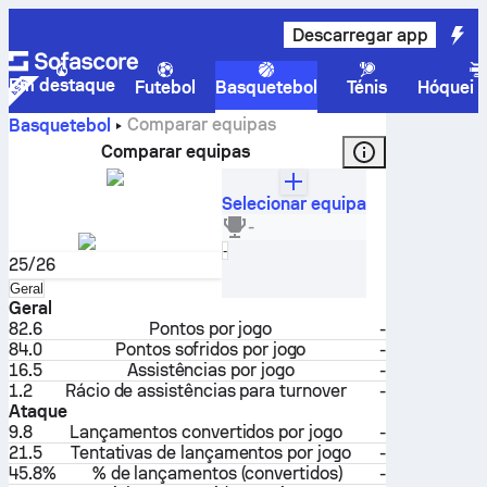
Descarregar app
Em destaque
Futebol
Basquetebol
Ténis
Hóquei n
Comparar equipas
Basquetebol
Comparar equipas
Selecionar equipa
Basketball Klosterneuburg
-
Áustria
Seleciona
-
25/26
Seleciona
Geral
Geral
82.6
Pontos por jogo
-
84.0
Pontos sofridos por jogo
-
16.5
Assistências por jogo
-
1.2
Rácio de assistências para turnover
-
Ataque
9.8
Lançamentos convertidos por jogo
-
21.5
Tentativas de lançamentos por jogo
-
45.8%
% de lançamentos (convertidos)
-