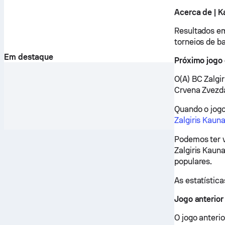
Acerca de | K
Resultados em
torneios de b
Em destaque
Próximo jogo 
O(A) BC Zalgi
Crvena Zvezda
Quando o jog
Zalgiris Kaun
Podemos ter v
Zalgiris Kaun
populares.
As estatística
Jogo anterior
O jogo anteri