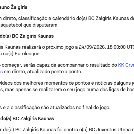
auno Žalgiris
 direto, classificação e calendário do(s) BC Zalgiris Kaunas d
asquetebol que disputaram.
do(a) BC Zalgiris Kaunas
ris Kaunas realizará o próximo jogo a 24/09/2026, 18:00:00 UT
 na(o) Euroleague.
o começar, serás capaz de acompanhar o resultado do
KK Crv
as
em direto, atualizado ponto a ponto.
ídeos dos melhores momentos de pontos e notícias dalguns j
as, mas apenas se realizarem o seu jogo numa das ligas de ba
s e a classificação são atualizadas no final do jogo.
 do(a) BC Zalgiris Kaunas
or do(a) BC Zalgiris Kaunas foi contra o(a) BC Juventus Utena 