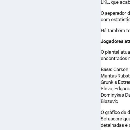
LKL, que acab
O separador d
com estatístic
Há também tod
Jogadores atu
O plantel atu
encontrados n
Base:
Carsen E
Mantas Rubsta
Grunkis
Extre
Sleva, Edgara
Dominykas D
Blazevic
O gráfico de 
Sofascore que
detalhadas e