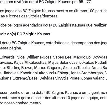
ou com a vitória do(a) BC Zalgiris Kaunas por 95 - 77.
os jogos dos BC Zalgiris Kaunas mostra as últimas 100 partid
as e ícones das vitórias/derrotas.
os os jogos agendados do(a) BC Zalgiris Kaunas que realizarã
ais do(a) BC Zalgiris Kaunas
al do(a) BC Zalgiris Kaunas, estatísticas e desempenho dos j
esta página.
dwards, Nigel Williams-Goss, Saben Lee, Maodo Lo, Dovydas 
vicius, Kajus Mikalauskas, Majus Bulanovas, Jokubas Rudait
mo:
Sterling Brown, Marius Grigonis, Azuolas Tubelis, Arnas Bu
s Ulanovas, Kaodirichi Akobundu-Ehiogu, Ignas Stombergas, N
aubaris
Extremo/Base:
Deividas Sirvydis
Poste:
Jonas Valanci
desempenho e forma do(a) BC Zalgiris Kaunas é um algoritmo 
 estamos a gerar a partir dos últimos 10 jogos da equipa, esta
 do nosso conhecimento.