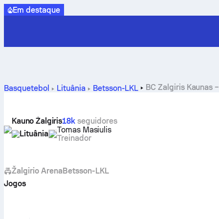
Em destaque
BC Zalgiris Kaunas –
Basquetebol
Lituânia
Betsson-LKL
Kauno Žalgiris
18k
seguidores
Tomas Masiulis
Lituânia
Treinador
Žalgirio Arena
Betsson-LKL
Jogos