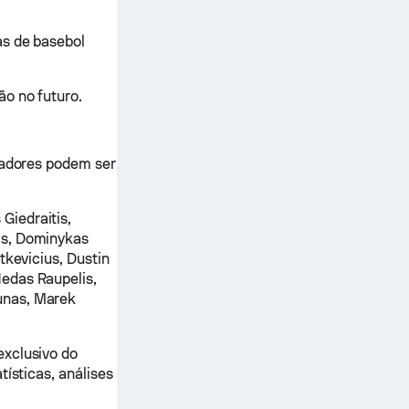
as de basebol
o no futuro.
ogadores podem ser
Giedraitis,
is, Dominykas
tkevicius, Dustin
edas Raupelis,
unas, Marek
exclusivo do
tísticas, análises