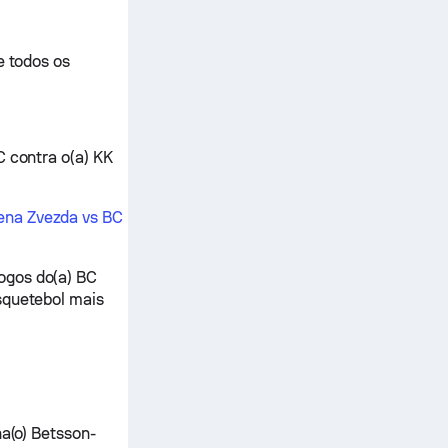
e todos os
C contra o(a) KK
ena Zvezda vs BC
ogos do(a) BC
squetebol mais
na(o) Betsson-